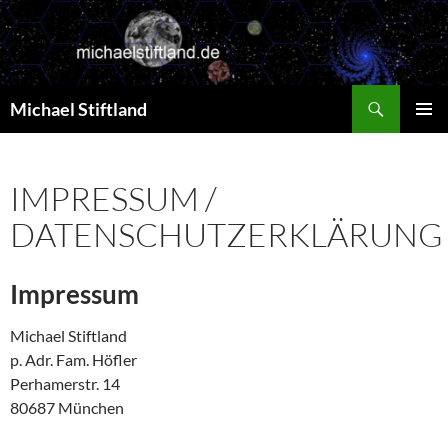
Zum
Inhalt
springen
Suchen
Michael Stiftland
PRIMÄR
MENÜ
IMPRESSUM /
DATENSCHUTZERKLÄRUNG
Impressum
Michael Stiftland
p. Adr. Fam. Höfler
Perhamerstr. 14
80687 München