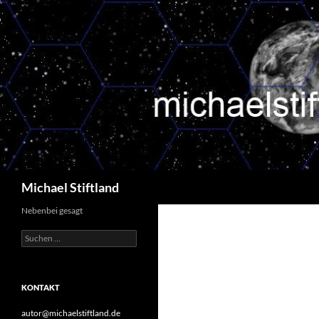
Zum
Inhalt
springen
Suchen
Michael Stiftland
Nebenbei gesagt
Suchen
nach:
KONTAKT
autor@michaelstiftland.de