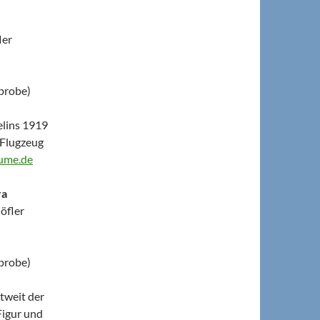
ler
probe)
lins 1919
 Flugzeug
ume.de
ra
öfler
probe)
tweit der
Figur und