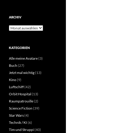
ARCHIV
Archiv
KATEGORIEN
Alle meine Avatare
(3)
Buch
(27)
Jetzt mal wichtig
(13)
Kino
(9)
Luftschiff
(42)
Orbit Hospital
(13)
Raumpatrouille
(2)
Science Fiction
(39)
Star Wars
(4)
Technik / KI
(6)
Tim und Struppi
(40)