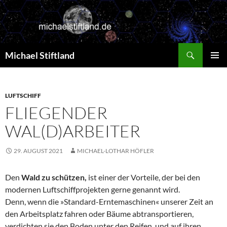
Zum
Inhalt
springen
Suchen
Michael Stiftland
PRIMÄR
MENÜ
LUFTSCHIFF
FLIEGENDER
WAL(D)ARBEITER
29. AUGUST 2021
MICHAEL-LOTHAR HÖFLER
Den
Wald zu schützen,
ist einer der Vorteile, der bei den
modernen Luftschiffprojekten gerne genannt wird.
Denn, wenn die »Standard-Erntemaschinen« unserer Zeit an
den Arbeitsplatz fahren oder Bäume abtransportieren,
verdichten sie den Boden unter den Reifen, und auf ihren