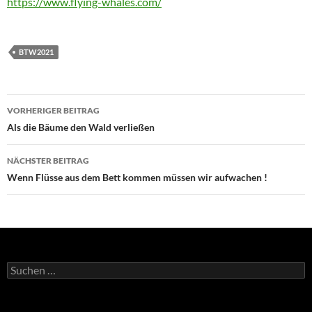
https://www.flying-whales.com/
BTW2021
Beitragsnavigation
VORHERIGER BEITRAG
Als die Bäume den Wald verließen
NÄCHSTER BEITRAG
Wenn Flüsse aus dem Bett kommen müssen wir aufwachen !
Suchen
nach: