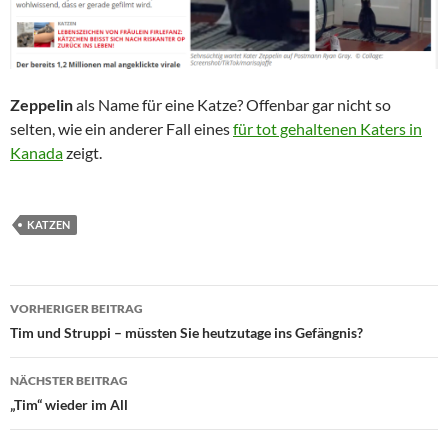
Zeppelin
als Name für eine Katze? Offenbar gar nicht so
selten, wie ein anderer Fall eines
für tot gehaltenen Katers in
Kanada
zeigt.
KATZEN
Beitragsnavigation
VORHERIGER BEITRAG
Tim und Struppi – müssten Sie heutzutage ins Gefängnis?
NÄCHSTER BEITRAG
„Tim“ wieder im All