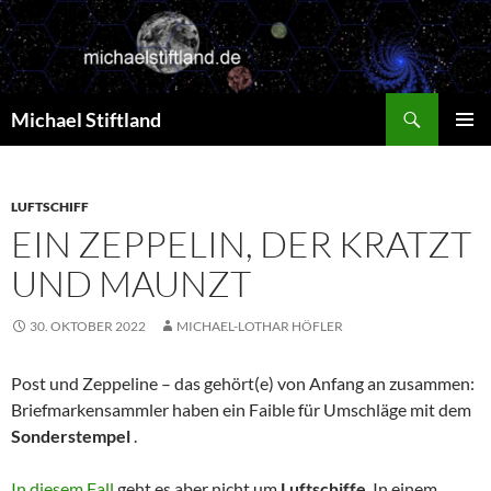
Zum
Inhalt
springen
Suchen
Michael Stiftland
PRIMÄR
MENÜ
LUFTSCHIFF
EIN ZEPPELIN, DER KRATZT
UND MAUNZT
30. OKTOBER 2022
MICHAEL-LOTHAR HÖFLER
Post und Zeppeline – das gehört(e) von Anfang an zusammen:
Briefmarkensammler haben ein Faible für Umschläge mit dem
Sonderstempel
.
In diesem Fall
geht es aber nicht um
Luftschiffe
. In einem