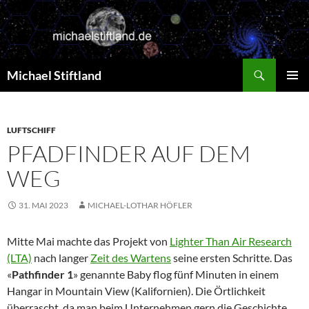
Zum
Inhalt
springen
Suchen
Michael Stiftland
PRIMÄR
MENÜ
LUFTSCHIFF
PFADFINDER AUF DEM
WEG
31. MAI 2023
MICHAEL-LOTHAR HÖFLER
Mitte Mai machte das Projekt von
Lighter Than Air Research
(LTA)
nach langer
Zeit des Wartens
seine ersten Schritte. Das
«
Pathfinder 1
» genannte Baby flog fünf Minuten in einem
Hangar in Mountain View (Kalifornien). Die Örtlichkeit
überrascht, da man beim Unternehmen gern die Geschichte