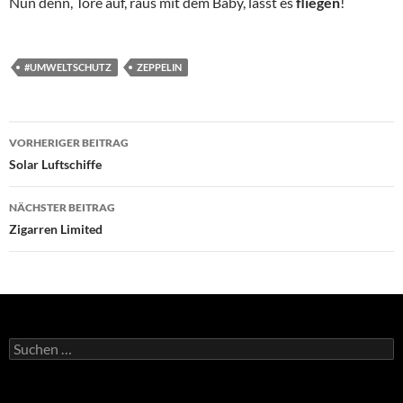
Nun denn, Tore auf, raus mit dem Baby, lasst es
fliegen
!
#UMWELTSCHUTZ
ZEPPELIN
Beitragsnavigation
VORHERIGER BEITRAG
Solar Luftschiffe
NÄCHSTER BEITRAG
Zigarren Limited
Suchen
nach: