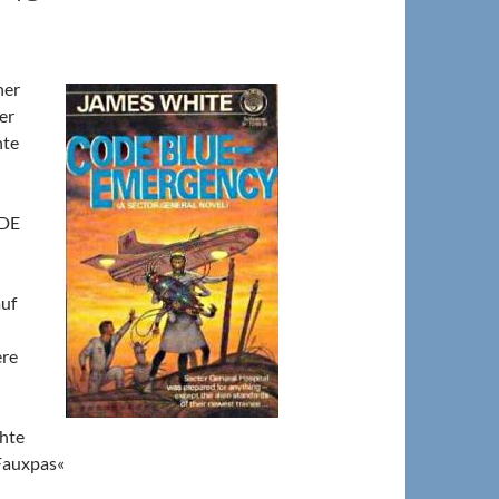
ner
er
hte
ODE
auf
ere
chte
 Fauxpas«