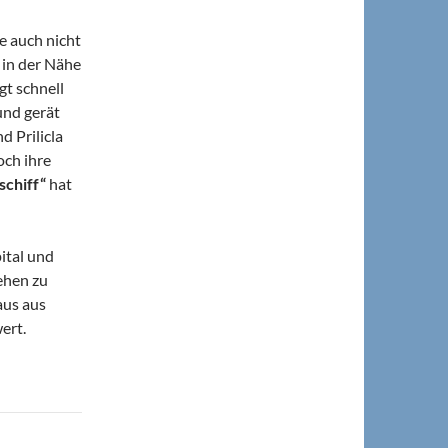
e auch nicht
 in der Nähe
t schnell
 und gerät
d Prilicla
och ihre
schiff“
hat
pital und
ehen zu
aus aus
ert.