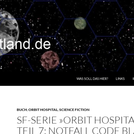
WAS SOLL DAS HIER?
LINKS
BUCH
,
ORBIT HOSPITAL
,
SCIENCE FICTION
SF-SERIE »ORBIT HOSPITA
TEIL 7: NOTFALL CODE B