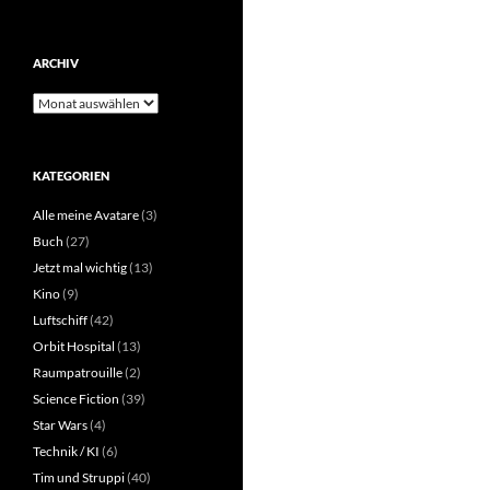
ARCHIV
Archiv
KATEGORIEN
Alle meine Avatare
(3)
Buch
(27)
Jetzt mal wichtig
(13)
Kino
(9)
Luftschiff
(42)
Orbit Hospital
(13)
Raumpatrouille
(2)
Science Fiction
(39)
Star Wars
(4)
Technik / KI
(6)
Tim und Struppi
(40)