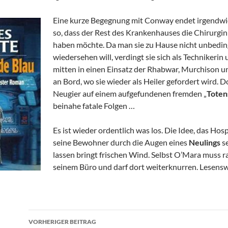
Eine kurze Begegnung mit Conway endet irgendwi
so, dass der Rest des Krankenhauses die Chirurgin
haben möchte. Da man sie zu Hause nicht unbeding
wiedersehen will, verdingt sie sich als Technikerin
mitten in einen Einsatz der Rhabwar, Murchison un
an Bord, wo sie wieder als Heiler gefordert wird. D
Neugier auf einem aufgefundenen fremden „
Toten
beinahe fatale Folgen …
Es ist wieder ordentlich was los. Die Idee, das Hos
seine Bewohner durch die Augen eines
Neulings
s
lassen bringt frischen Wind. Selbst O’Mara muss r
seinem Büro und darf dort weiterknurren. Lesensw
Beitragsnavigation
VORHERIGER BEITRAG