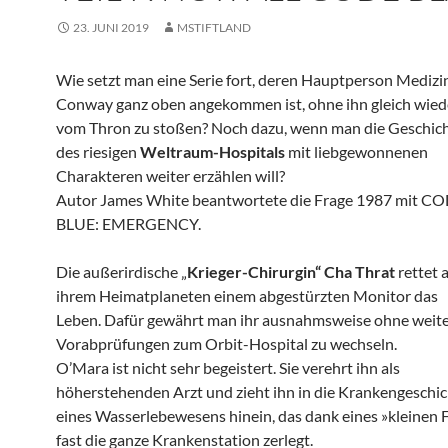
23. JUNI 2019
MSTIFTLAND
Wie setzt man eine Serie fort, deren Hauptperson Medizi
Conway ganz oben angekommen ist, ohne ihn gleich wied
vom Thron zu stoßen? Noch dazu, wenn man die Geschic
des riesigen
Weltraum-Hospitals
mit liebgewonnenen
Charakteren weiter erzählen will?
Autor James White beantwortete die Frage 1987 mit C
BLUE: EMERGENCY.
Die außerirdische „
Krieger-Chirurgin“ Cha Thrat
rettet 
ihrem Heimatplaneten einem abgestürzten Monitor das
Leben. Dafür gewährt man ihr ausnahmsweise ohne weit
Vorabprüfungen zum Orbit-Hospital zu wechseln.
O’Mara ist nicht sehr begeistert. Sie verehrt ihn als
höherstehenden Arzt und zieht ihn in die Krankengeschi
eines Wasserlebewesens hinein, das dank eines »kleinen
fast die ganze Krankenstation zerlegt.