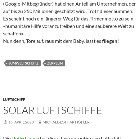
(Google-Mitbegründer) hat einen Anteil am Unternehmen, der
auf bis zu 250 Millionen geschätzt wird. Trotz dieser Summen:
Es scheint noch ein längerer Weg für das Firmenmotto zu sein,
«humanitäre Hilfe voranzutreiben und eine sauberere Welt zu
schaffen».
Nun denn, Tore auf, raus mit dem Baby, lasst es
fliegen
!
#UMWELTSCHUTZ
ZEPPELIN
LUFTSCHIFF
SOLAR LUFTSCHIFFE
15. APRIL 2023
MICHAEL-LOTHAR HÖFLER
Die
Uni Erlangen
hat diese Tage die optimalen Luftschiff-