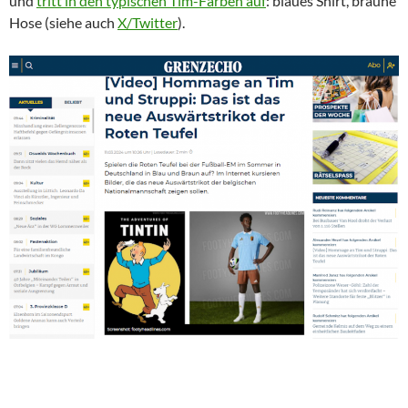
und
tritt in den typischen Tim-Farben auf
: blaues Shirt, braune
Hose (siehe auch
X/Twitter
).