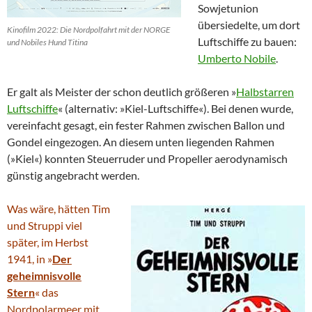
Sowjetunion
übersiedelte, um dort
Kinofilm 2022: Die Nordpolfahrt mit der NORGE
Luftschiffe zu bauen:
und Nobiles Hund Titina
Umberto Nobile
.
Er galt als Meister der schon deutlich größeren »
Halbstarren
Luftschiffe
« (alternativ: »Kiel-Luftschiffe«). Bei denen wurde,
vereinfacht gesagt, ein fester Rahmen zwischen Ballon und
Gondel eingezogen. An diesem unten liegenden Rahmen
(»Kiel«) konnten Steuerruder und Propeller aerodynamisch
günstig angebracht werden.
Was wäre, hätten Tim
und Struppi viel
später, im Herbst
1941, in »
Der
geheimnisvolle
Stern
« das
Nordpolarmeer mit