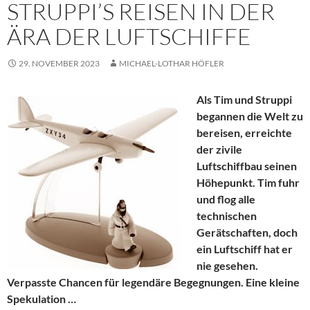
STRUPPI’S REISEN IN DER
ÄRA DER LUFTSCHIFFE
29. NOVEMBER 2023
MICHAEL-LOTHAR HÖFLER
Als Tim und Struppi
begannen die Welt zu
bereisen, erreichte
der zivile
Luftschiffbau seinen
Höhepunkt. Tim fuhr
und flog alle
technischen
Gerätschaften, doch
ein Luftschiff hat er
nie gesehen.
Verpasste Chancen für legendäre Begegnungen. Eine kleine
Spekulation …