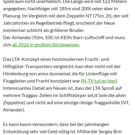
Spielraum nicht unerheblich. Die Länge wird mit 122 Metern
angegeben, Nachfolger mit 185m und 200t seien aber in
Planung. Im Vergleich mit dem Zeppelin NT (75m, 2t), der seit
Jahrzehnten im Regelbetrieb fliegt, erscheint der Neue
momentan schlicht als größerer Bruder.
Der Airlander (92m, 10t) ist KEIN Starr-Luftschiff und muss
sich
ab 2026 in großem Stil beweisen
.
Das LTA-Konzept eines hochmodernen Fracht- und
Hilfsgüter-Transporters vergleicht man eher nicht mit der
Hindenburg von anno dunnemal, die für Linienflüge mit
Fluggästen und Fracht konzipiert war (
N-TV tut es hier
).
Interessantes Detail am Neuen ist, dass der LTA Sproß auf
mehrere Traggas-Zellen im Schiffskörper setzt (wie die alten
Zeppeline) und nicht auf eine einzige riesige Traggashülle (NT,
Airlander).
Es kann kaum verwundern, dass bei der jahrelangen
Entwicklung sehr viel Geld nötig ist. Milliardär Sergey Brin