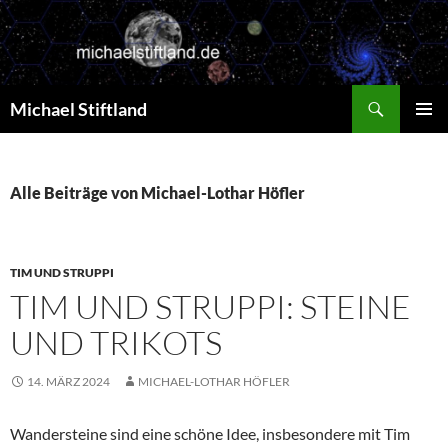
Zum
Inhalt
springen
Suchen
Michael Stiftland
PRIMÄR
MENÜ
Alle Beiträge von Michael-Lothar Höfler
TIM UND STRUPPI
TIM UND STRUPPI: STEINE
UND TRIKOTS
14. MÄRZ 2024
MICHAEL-LOTHAR HÖFLER
Wandersteine sind eine schöne Idee, insbesondere mit Tim