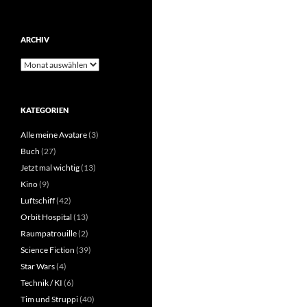
ARCHIV
Archiv
KATEGORIEN
Alle meine Avatare
(3)
Buch
(27)
Jetzt mal wichtig
(13)
Kino
(9)
Luftschiff
(42)
Orbit Hospital
(13)
Raumpatrouille
(2)
Science Fiction
(39)
Star Wars
(4)
Technik / KI
(6)
Tim und Struppi
(40)