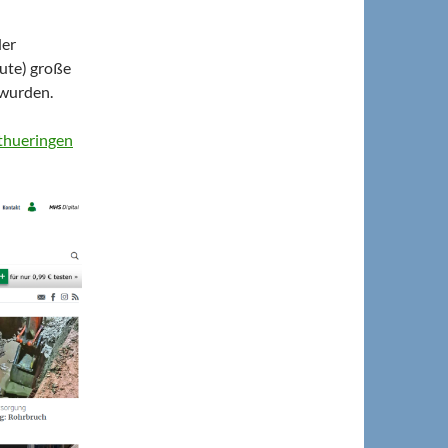
der
eute) große
 wurden.
dthueringen