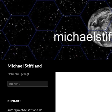
Zum
Inhalt
springen
Suchen
Michael Stiftland
Nebenbei gesagt
Suchen
nach:
KONTAKT
autor@michaelstiftland.de