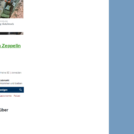
n
Zeppelin