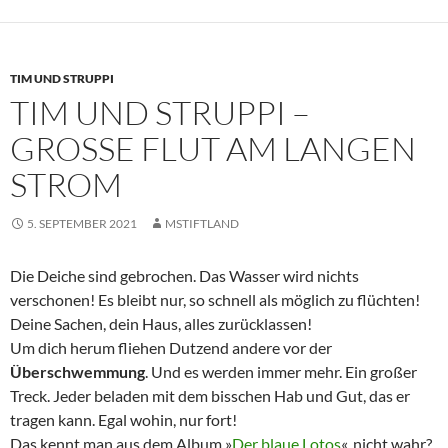
TIM UND STRUPPI
TIM UND STRUPPI –
GROSSE FLUT AM LANGEN S
TROM
5. SEPTEMBER 2021
MSTIFTLAND
Die Deiche sind gebrochen. Das Wasser wird nichts
verschonen! Es bleibt nur, so schnell als möglich zu flüchten!
Deine Sachen, dein Haus, alles zurücklassen!
Um dich herum fliehen Dutzend andere vor der
Überschwemmung
. Und es werden immer mehr. Ein großer
Treck. Jeder beladen mit dem bisschen Hab und Gut, das er
tragen kann. Egal wohin, nur fort!
Das kennt man aus dem Album »
Der blaue Lotos
«, nicht wahr?