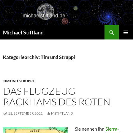
Zum
Inhalt
springen
Suchen
Michael Stiftland
PRIMÄR
MENÜ
Kategoriearchiv: Tim und Struppi
TIM UND STRUPPI
DAS FLUGZEUG
RACKHAMS DES ROTEN
11. SEPTEMBER 2021
MSTIFTLAND
Sie nennen ihn
Sierra-