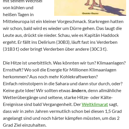
mit seinem Wechsel
von kühlen und
heißen Tagen in
Mitteleuropa ist ein kleiner Vorgeschmack. Starkregen hatten
wir schon, bald wird es wieder um Dürre gehen. Das laugt die
Leute aus, drückt sie nieder. Schau, wie es Kapitän Haddock
ergeht. Er fällt ins Delirium (30B3), läuft fast ins Verderben
(31B3 f.) oder bringt Verderben über andere (30C3 f.).
Die Hitze ist unerbittlich. Was könnten wir tun? Klimaanlagen?
Ernsthaft? Wo soll die Energie für Millionen Klimaanlagen
herkommen? Aus noch mehr Kohlekraftwerken?
Einfach reinstolpern in die Sahara und dann stur durch, oder?
Keine gute Idee! Wir sollten etwas
ändern
, denn allmähliche
Wetterübergänge und seltene, starke Hitze- oder Kälte-
Ereignisse sind bald Vergangenheit. Der
Weltklimarat
sagt,
dass wir in zehn Jahren vermutlich schon bei diesen 1,5 Grad
angelangt sind und noch härter kämpfen müssten, um das 2
Grad Ziel einzuhalten.