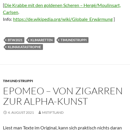
[
Die Krabbe mit den goldenen Scheren – Hergé/Moulinsart,
Carlsen
.
Info:
https://de.wikipedia.org/wiki/Globale_Erwärmung
]
BTW2021
KLIMARETTEN
TIMUNDSTRUPPI
‎KLIMAKATASTROPHE‬
TIM UND STRUPPI
EPOMEO – VON ZIGARREN
ZUR ALPHA-KUNST
4. AUGUST 2021
MSTIFTLAND
Liest man Texte im Original, kann sich praktisch nichts daran