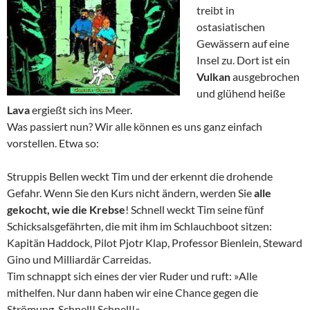
treibt in
ostasiatischen
Gewässern auf eine
Insel zu. Dort ist ein
Vulkan
ausgebrochen
und glühend heiße
Lava
ergießt sich ins Meer.
Was passiert nun? Wir alle können es uns ganz einfach
vorstellen. Etwa so:
Struppis Bellen weckt Tim und der erkennt die drohende
Gefahr. Wenn Sie den Kurs nicht ändern, werden Sie
alle
gekocht, wie die Krebse
! Schnell weckt Tim seine fünf
Schicksalsgefährten, die mit ihm im Schlauchboot sitzen:
Kapitän Haddock, Pilot Pjotr Klap, Professor Bienlein, Steward
Gino und Milliardär Carreidas.
Tim schnappt sich eines der vier Ruder und ruft: »Alle
mithelfen. Nur dann haben wir eine Chance gegen die
Strömung. Schnell! Schnell!«