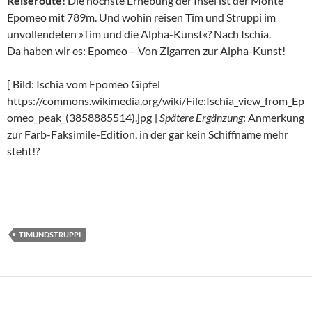
Reiseroute
! Die höchste Erhebung der Insel ist der Monte
Epomeo mit 789m. Und wohin reisen Tim und Struppi im
unvollendeten »Tim und die Alpha-Kunst«? Nach Ischia.
Da haben wir es: Epomeo – Von Zigarren zur Alpha-Kunst!
[ Bild: Ischia vom Epomeo Gipfel
https://commons.wikimedia.org/wiki/File:Ischia_view_from_Ep
omeo_peak_(3858885514).jpg ]
Spätere Ergänzung
: Anmerkung
zur Farb-Faksimile-Edition, in der gar kein Schiffname mehr
steht!?
TIMUNDSTRUPPI