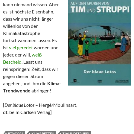
kann niemand wissen. Aber
es ist höchste Eisenbahn,
dass wir uns nicht länger
willenlos von der
Klimakatastrophe
fortschwemmen lassen. Es
ist
viel geredet
worden und
jeder, der will,
weiß
Bescheid
. Lasst uns
reinspringen! Zeit, dass wir
gegen diesen Strom
angehen, und ihm die
Klima-
Trendwende
abringen!
[
Der blaue Lotos
– Hergé/Moulinsart,
dt. beim Carlsen Verlag]
BTW2021
KLIMARETTEN
TIMUNDSTRUPPI