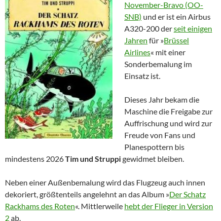
November-Bravo (OO-
SNB)
und er ist ein Airbus
A320-200 der
seit einigen
Jahren
für »
Brüssel
Airlines
« mit einer
Sonderbemalung im
Einsatz ist.
Dieses Jahr bekam die
Maschine die Freigabe zur
Auffrischung und wird zur
Freude von Fans und
Planespottern bis
mindestens 2026
Tim und Struppi
gewidmet bleiben.
Neben einer Außenbemalung wird das Flugzeug auch innen
dekoriert, größtenteils angelehnt an das Album »
Der Schatz
Rackhams des Roten
«. Mittlerweile
hebt der Flieger in Version
2
ab.