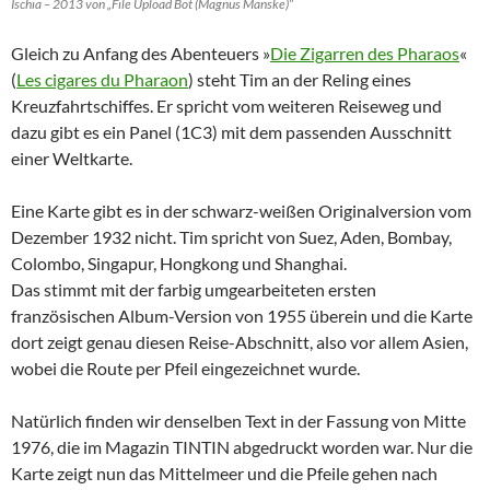
Ischia – 2013 von „File Upload Bot (Magnus Manske)“
Gleich zu Anfang des Abenteuers »
Die Zigarren des Pharaos
«
(
Les cigares du Pharaon
) steht Tim an der Reling eines
Kreuzfahrtschiffes. Er spricht vom weiteren Reiseweg und
dazu gibt es ein Panel (1C3) mit dem passenden Ausschnitt
einer Weltkarte.
Eine Karte gibt es in der schwarz-weißen Originalversion vom
Dezember 1932 nicht. Tim spricht von Suez, Aden, Bombay,
Colombo, Singapur, Hongkong und Shanghai.
Das stimmt mit der farbig umgearbeiteten ersten
französischen Album-Version von 1955 überein und die Karte
dort zeigt genau diesen Reise-Abschnitt, also vor allem Asien,
wobei die Route per Pfeil eingezeichnet wurde.
Natürlich finden wir denselben Text in der Fassung von Mitte
1976, die im Magazin TINTIN abgedruckt worden war. Nur die
Karte zeigt nun das Mittelmeer und die Pfeile gehen nach